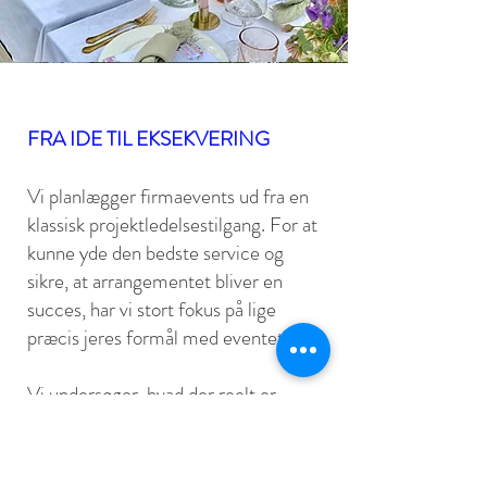
FRA IDE TIL EKSEKVERING
Vi planlægger firmaevents ud fra en
klassisk projektledelsestilgang. For at
kunne yde den bedste service og
sikre, at arrangementet bliver en
succes, har vi stort fokus på lige
præcis jeres formål med eventet.
Vi undersøger, hvad der reelt er
muligt at gøre i forhold til jeres smag,
tidsplan og budget. Når dette er
klarlagt, vender vi tilbage og